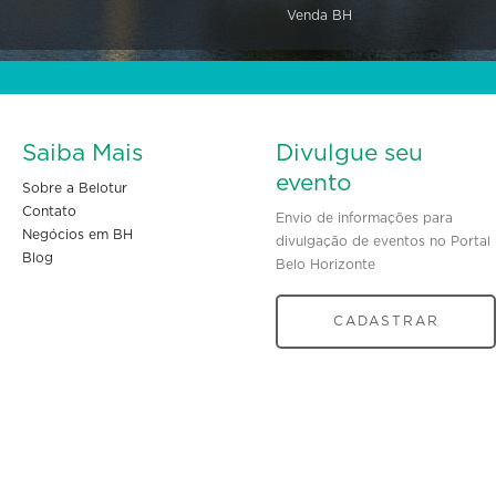
Venda BH
Saiba Mais
Divulgue seu
evento
Sobre a Belotur
Contato
Envio de informações para
Negócios em BH
divulgação de eventos no Portal
Blog
Belo Horizonte
CADASTRAR