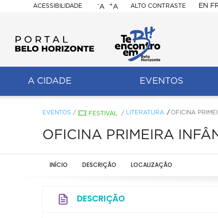
-
+
EN
F
ACESSIBILIDADE
ALTO CONTRASTE
A
A
PORTAL
BELO
HORIZONTE
A CIDADE
EVENTOS
ação
pal
EVENTOS
/
LITERATURA
OFICINA PRIME
FESTIVAL
/
OFICINA PRIMEIRA INFÂ
INÍCIO
DESCRIÇÃO
LOCALIZAÇÃO
DESCRIÇÃO