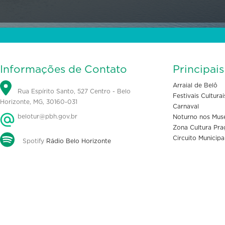
Informações de Contato
Principai
Arraial de Belô
Rua Espírito Santo, 527 Centro - Belo
Festivais Culturai
Horizonte, MG, 30160-031
Carnaval
belotur@pbh.gov.br
Noturno nos Mus
Zona Cultura Pra
Circuito Municipa
Spotify
Rádio Belo Horizonte