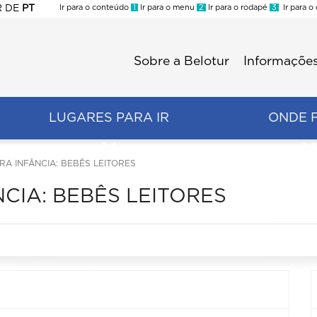
R
DE
PT
Ir para o conteúdo
1
Ir para o menu
2
Ir para o rodapé
3
Ir para o
ES
Sobre a Belotur
Informações
Menu
second
LUGARES PARA IR
ONDE 
IRA INFÂNCIA: BEBÊS LEITORES
NCIA: BEBÊS LEITORES