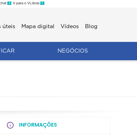
 chat
4
Ir para o VLibras
5
 úteis
Mapa digital
Vídeos
Blog
FICAR
NEGÓCIOS
INFORMAÇÕES