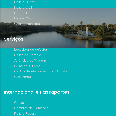
Polícia Militar
Polícia Civil
Bombeiros
Defesa Civil
Guarda Municipal
Serviços
Locadora de Veículos
Casas de Câmbio
Agências de Viagem
Guias de Turismo
Centro de Atendimento ao Turista
Cias Aéreas
Internacional e Passaportes
Consulados
Câmaras de Comércio
Polícia Federal