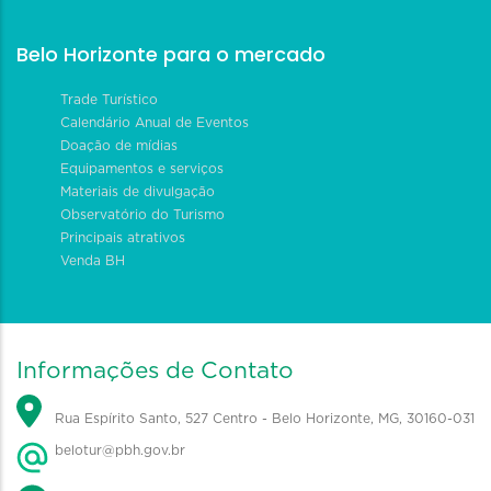
Belo Horizonte para o mercado
Trade Turístico
Calendário Anual de Eventos
Doação de mídias
Equipamentos e serviços
Materiais de divulgação
Observatório do Turismo
Principais atrativos
Venda BH
Informações de Contato
Rua Espírito Santo, 527 Centro - Belo Horizonte, MG, 30160-031
belotur@pbh.gov.br