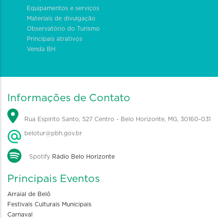
Equipamentos e serviços
Materiais de divulgação
Observatório do Turismo
Principais atrativos
Venda BH
Informações de Contato
Rua Espírito Santo, 527 Centro - Belo Horizonte, MG, 30160-031
belotur@pbh.gov.br
Spotify
Rádio Belo Horizonte
Principais Eventos
Arraial de Belô
Festivais Culturais Municipais
Carnaval