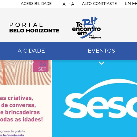
-
+
EN
F
ACESSIBILIDADE
ALTO CONTRASTE
A
A
PORTAL
BELO
HORIZONTE
A CIDADE
EVENTOS
ação
pal