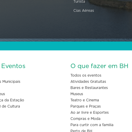
Turista
Cias Aéreas
s Eventos
O que fazer em BH
Todos os eventos
s Municipais
Atividades Gratuitas
Bares e Restaurantes
eus
Museus
ça da Estação
Teatro e Cinema
l de Cultura
Parques e Praças
Ao ar livre e Esportes
Compras e Moda
Para curtir com a familia
Perto de BH