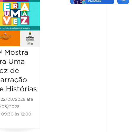
Isidoro -
CONG
Um Negro
O DE
de Quilate
ESPO
FITNE
29/08/2026 até
LAZE
30/08/2026
19:00 às 20:00
25/10/2
ª Mostra
26/10/202
ra Uma
16:00 às
ez de
arração
e Histórias
22/08/2026 até
/08/2026
09:30 às 12:00