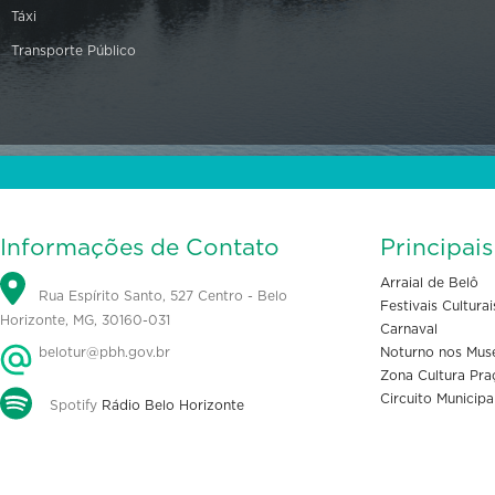
Táxi
Transporte Público
Informações de Contato
Principai
Arraial de Belô
Rua Espírito Santo, 527 Centro - Belo
Festivais Culturai
Horizonte, MG, 30160-031
Carnaval
belotur@pbh.gov.br
Noturno nos Mus
Zona Cultura Pra
Circuito Municipa
Spotify
Rádio Belo Horizonte