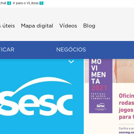
 chat
4
Ir para o VLibras
5
 úteis
Mapa digital
Vídeos
Blog
FICAR
NEGÓCIOS