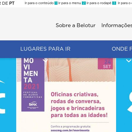
R
DE
PT
Ir para o conteúdo
1
Ir para o menu
2
Ir para o rodapé
3
Ir para o
ES
Sobre a Belotur
Informações
Menu
second
LUGARES PARA IR
ONDE 