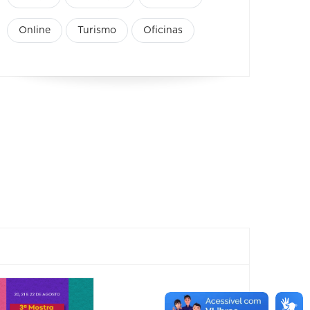
Online
Turismo
Oficinas
Espetáculo:
FORM