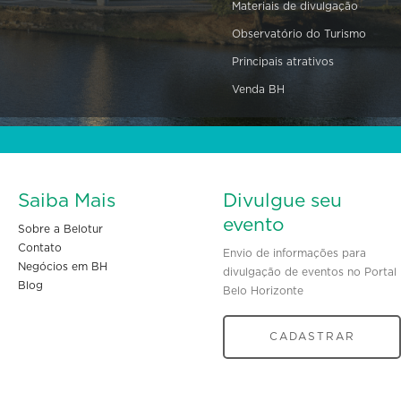
Materiais de divulgação
Observatório do Turismo
Principais atrativos
Venda BH
Saiba Mais
Divulgue seu
evento
Sobre a Belotur
Contato
Envio de informações para
Negócios em BH
divulgação de eventos no Portal
Blog
Belo Horizonte
CADASTRAR