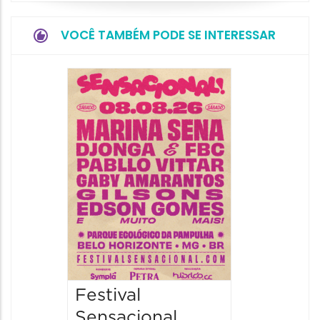
VOCÊ TAMBÉM PODE SE INTERESSAR
Show: 
Handel
08/08/20
08/08/202
19:00 às 
Festival
Sensacional