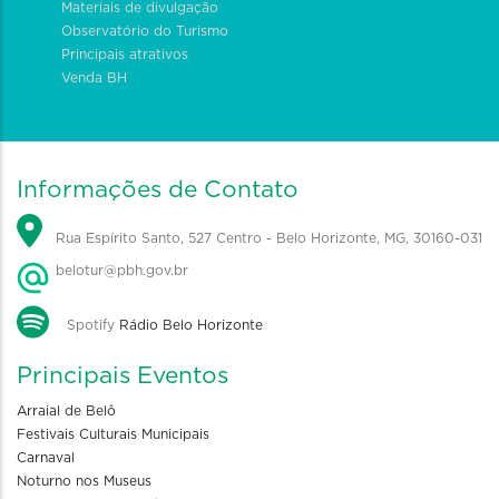
Materiais de divulgação
Observatório do Turismo
Principais atrativos
Venda BH
Informações de Contato
Rua Espírito Santo, 527 Centro - Belo Horizonte, MG, 30160-031
belotur@pbh.gov.br
Spotify
Rádio Belo Horizonte
Principais Eventos
Arraial de Belô
Festivais Culturais Municipais
Carnaval
Noturno nos Museus