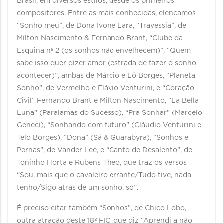
Brasil, em diversos estilos, desde os primeiros
compositores. Entre as mais conhecidas, elencamos
“Sonho meu”, de Dona Ivone Lara, “Travessia”, de
Milton Nascimento & Fernando Brant, “Clube da
Esquina nº 2 (os sonhos não envelhecem)”, “Quem
sabe isso quer dizer amor (estrada de fazer o sonho
acontecer)”, ambas de Márcio e Lô Borges, “Planeta
Sonho”, de Vermelho e Flávio Venturini, e “Coração
Civil” Fernando Brant e Milton Nascimento, “La Bella
Luna” (Paralamas do Sucesso), “Pra Sonhar” (Marcelo
Geneci), “Sonhando com futuro” (Cláudio Venturini e
Telo Borges), “Dona” (Sá & Guarabyra), “Sonhos e
Pernas”, de Vander Lee, e “Canto de Desalento”, de
Toninho Horta e Rubens Theo, que traz os versos
“Sou, mais que o cavaleiro errante/Tudo tive, nada
tenho/Sigo atrás de um sonho, só”.
É preciso citar também “Sonhos”, de Chico Lobo,
outra atração deste 18º FIC, que diz “Aprendi a não