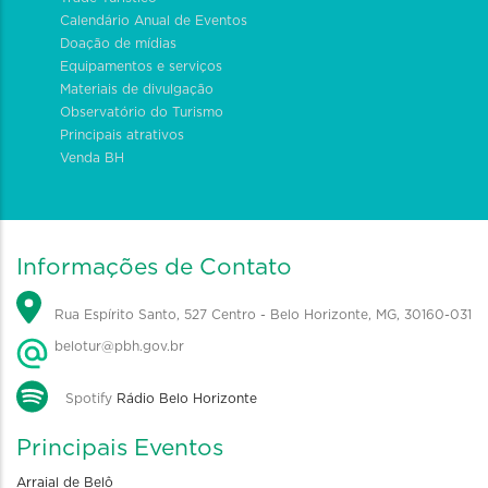
Calendário Anual de Eventos
Doação de mídias
Equipamentos e serviços
Materiais de divulgação
Observatório do Turismo
Principais atrativos
Venda BH
Informações de Contato
Rua Espírito Santo, 527 Centro - Belo Horizonte, MG, 30160-031
belotur@pbh.gov.br
Spotify
Rádio Belo Horizonte
Principais Eventos
Arraial de Belô