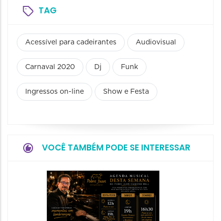
TAG
Acessível para cadeirantes
Audiovisual
Carnaval 2020
Dj
Funk
Ingressos on-line
Show e Festa
VOCÊ TAMBÉM PODE SE INTERESSAR
Show:
Teixeir
anos d