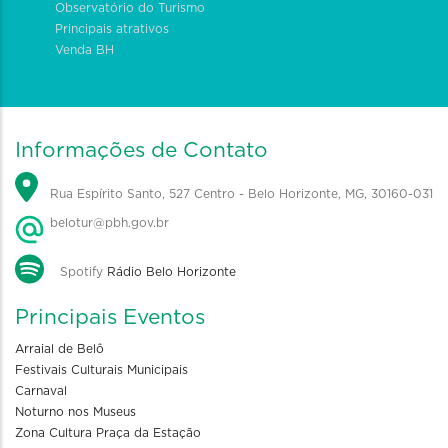
Observatório do Turismo
Principais atrativos
Venda BH
Informações de Contato
Rua Espírito Santo, 527 Centro - Belo Horizonte, MG, 30160-031
belotur@pbh.gov.br
Spotify
Rádio Belo Horizonte
Principais Eventos
Arraial de Belô
Festivais Culturais Municipais
Carnaval
Noturno nos Museus
Zona Cultura Praça da Estação