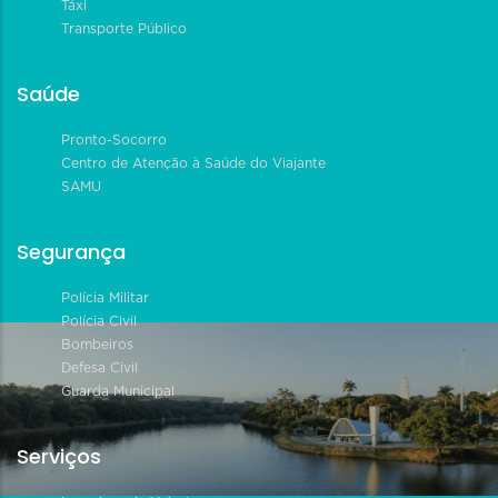
Táxi
Transporte Público
Saúde
Pronto-Socorro
Centro de Atenção à Saúde do Viajante
SAMU
Segurança
Polícia Militar
Polícia Civil
Bombeiros
Defesa Civil
Guarda Municipal
Serviços