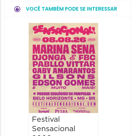
VOCÊ TAMBÉM PODE SE INTERESSAR
Show: 
Handel
09/08/20
09/08/202
16:30 às 
Festival
Sensacional