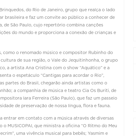
Brinquedos, do Rio de Janeiro, grupo que realça o lado
r brasileira e faz um convite ao público a conhecer de
a, de São Paulo, cujo repertório combina canções
adições do mundo e proporciona a conexão de crianças e
os, como o renomado músico e compositor Rubinho do
 cultura de sua região, o Vale do Jequitinhonha, o grupo
co, a artista Ana Cristina com o show “Aquático” e a
senta o espetáculo “Cantigas para acordar o Rio”,
as partes do Brasil, chegarão ainda artistas como o
nhão; a companhia de música e teatro Cia Os Buriti, de
compositora Iara Ferreira (São Paulo), que faz um passeio
sidade de preservação de nossa língua, flora e fauna.
 a entrar em contato com a música através de diversas
mo o MUSICOPAI, que ministra a oficina “O Ritmo do Meu
lecrim”, uma vivência musical para bebês; Yasmim e