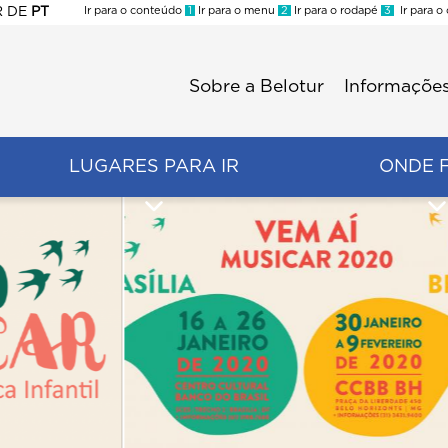
R
DE
PT
Ir para o conteúdo
1
Ir para o menu
2
Ir para o rodapé
3
Ir para o
ES
Sobre a Belotur
Informações
Menu
second
LUGARES PARA IR
ONDE 