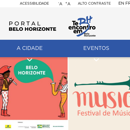
-
+
EN
F
ACESSIBILIDADE
ALTO CONTRASTE
A
A
PORTAL
BELO
HORIZONTE
A CIDADE
EVENTOS
ação
pal