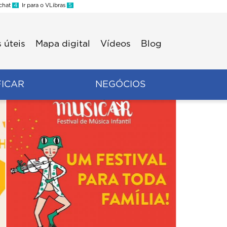
 chat
4
Ir para o VLibras
5
 úteis
Mapa digital
Vídeos
Blog
FICAR
NEGÓCIOS