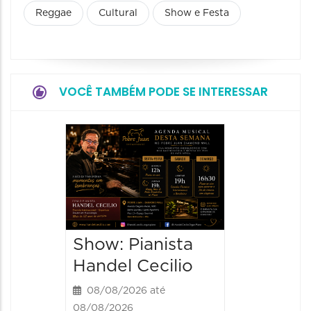
Reggae
Cultural
Show e Festa
VOCÊ TAMBÉM PODE SE INTERESSAR
Show:
Teixeir
anos d
08/08/20
08/08/202
Show: Pianista
21:00 às
Handel Cecilio
08/08/2026 até
08/08/2026