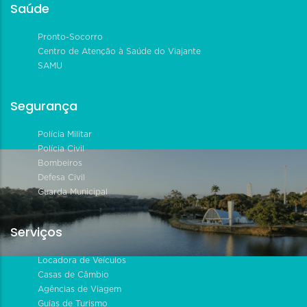
Saúde
Pronto-Socorro
Centro de Atenção à Saúde do Viajante
SAMU
Segurança
Polícia Militar
Polícia Civil
Bombeiros
Defesa Civil
Guarda Municipal
Serviços
Locadora de Veículos
Casas de Câmbio
Agências de Viagem
Guias de Turismo