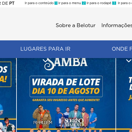
R
DE
PT
Ir para o conteúdo
1
Ir para o menu
2
Ir para o rodapé
3
Ir para o
ES
Sobre a Belotur
Informações
Menu
second
LUGARES PARA IR
ONDE 