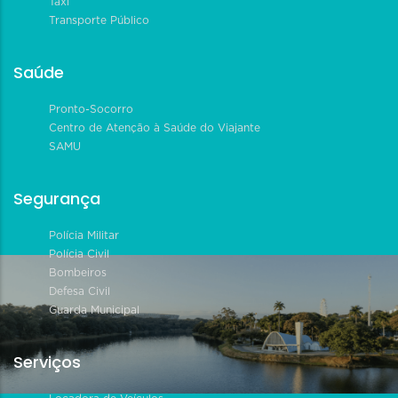
Táxi
Transporte Público
Saúde
Pronto-Socorro
Centro de Atenção à Saúde do Viajante
SAMU
Segurança
Polícia Militar
Polícia Civil
Bombeiros
Defesa Civil
Guarda Municipal
Serviços