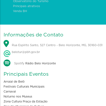
Observatório do Turismo
Principais atrativos
Venda BH
Informações de Contato
Rua Espírito Santo, 527 Centro - Belo Horizonte, MG, 30160-031
belotur@pbh.gov.br
Spotify
Rádio Belo Horizonte
Principais Eventos
Arraial de Belô
Festivais Culturais Municipais
Carnaval
Noturno nos Museus
Zona Cultura Praça da Estação