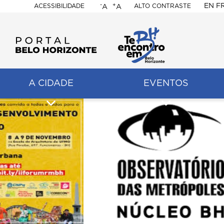
-
+
EN
F
ACESSIBILIDADE
ALTO CONTRASTE
A
A
PORTAL
BELO
HORIZONTE
A CIDADE
EVENTOS
ação
pal