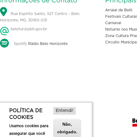
Informações de Contato
Principai
Arraial de Belô
Rua Espírito Santo, 527 Centro - Belo
Festivais Culturai
Horizonte, MG, 30160-031
Carnaval
belotur@pbh.gov.br
Noturno nos Mus
Zona Cultura Pra
Circuito Municipa
Spotify
Rádio Belo Horizonte
POLÍTICA DE
Entendi!
COOKIES
Não,
Usamos cookies para
obrigado.
assegurar que você