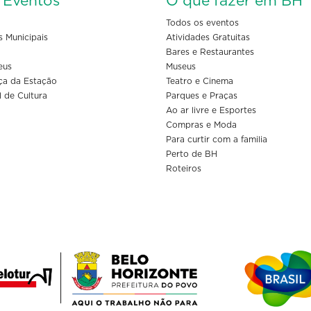
s Eventos
O que fazer em BH
Todos os eventos
s Municipais
Atividades Gratuitas
Bares e Restaurantes
eus
Museus
ça da Estação
Teatro e Cinema
l de Cultura
Parques e Praças
Ao ar livre e Esportes
Compras e Moda
Para curtir com a familia
Perto de BH
Roteiros