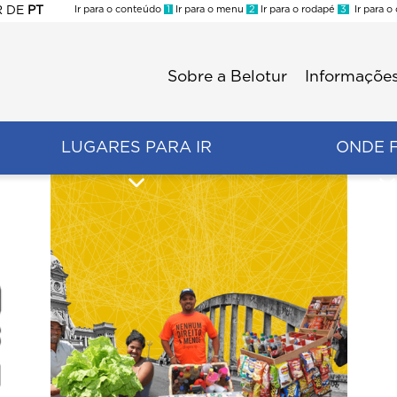
R
DE
PT
Ir para o conteúdo
1
Ir para o menu
2
Ir para o rodapé
3
Ir para o
ES
Sobre a Belotur
Informações
Menu
second
LUGARES PARA IR
ONDE 