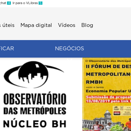
 chat
4
Ir para o VLibras
5
 úteis
Mapa digital
Vídeos
Blog
FICAR
NEGÓCIOS