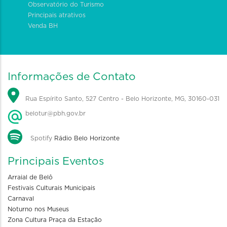
Observatório do Turismo
Principais atrativos
Venda BH
Informações de Contato
Rua Espírito Santo, 527 Centro - Belo Horizonte, MG, 30160-031
belotur@pbh.gov.br
Spotify
Rádio Belo Horizonte
Principais Eventos
Arraial de Belô
Festivais Culturais Municipais
Carnaval
Noturno nos Museus
Zona Cultura Praça da Estação