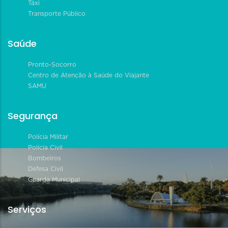
Táxi
Transporte Público
Saúde
Pronto-Socorro
Centro de Atenção à Saúde do Viajante
SAMU
Segurança
Polícia Militar
Polícia Civil
Bombeiros
Defesa Civil
Guarda Municipal
Serviços