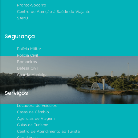
Pronto-Socorro
Centro de Atenção à Saúde do Viajante
SAMU
Segurança
Polícia Militar
Polícia Civil
Bombeiros
Defesa Civil
Guarda Municipal
Serviços
Locadora de Veículos
Casas de Câmbio
Agências de Viagem
Guias de Turismo
Centro de Atendimento ao Turista