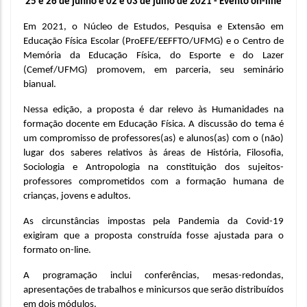
25 e 26 de junho e 02 e 03 de julho de 2021 - Evento on-line
Em 2021, o Núcleo de Estudos, Pesquisa e Extensão em 
Educação Física Escolar (ProEFE/EEFFTO/UFMG) e o Centro de 
Memória da Educação Física, do Esporte e do Lazer 
(Cemef/UFMG) promovem, em parceria, seu seminário 
bianual. 
Nessa edição, a proposta é dar relevo às Humanidades na 
formação docente em Educação Física. A discussão do tema é 
um compromisso de professores(as) e alunos(as) com o (não) 
lugar dos saberes relativos às áreas de História, Filosofia, 
Sociologia e Antropologia na constituição dos sujeitos-
professores comprometidos com a formação humana de 
crianças, jovens e adultos.
As circunstâncias impostas pela Pandemia da Covid-19 
exigiram que a proposta construída fosse ajustada para o 
formato on-line. 
A programação inclui conferências, mesas-redondas, 
apresentações de trabalhos e minicursos que serão distribuídos 
em dois módulos.