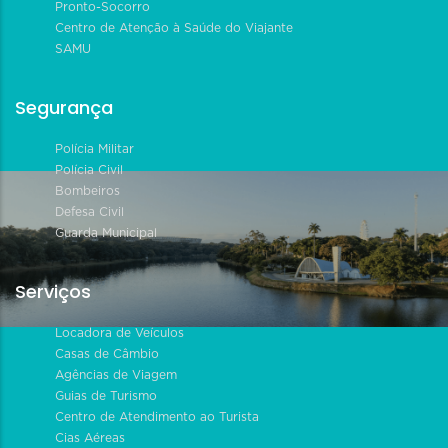
Pronto-Socorro
Centro de Atenção à Saúde do Viajante
SAMU
Segurança
Polícia Militar
Polícia Civil
Bombeiros
Defesa Civil
Guarda Municipal
Serviços
Locadora de Veículos
Casas de Câmbio
Agências de Viagem
Guias de Turismo
Centro de Atendimento ao Turista
Cias Aéreas