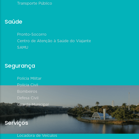
Transporte Público
Saúde
Pronto-Socorro
Centro de Atenção à Saúde do Viajante
SAMU
Segurança
Polícia Militar
Polícia Civil
Bombeiros
Defesa Civil
Guarda Municipal
Serviços
Locadora de Veículos