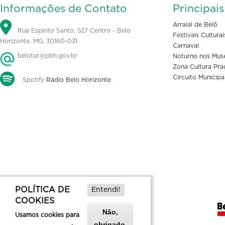
Informações de Contato
Principai
Arraial de Belô
Rua Espírito Santo, 527 Centro - Belo
Festivais Culturai
Horizonte, MG, 30160-031
Carnaval
belotur@pbh.gov.br
Noturno nos Mus
Zona Cultura Pra
Circuito Municipa
Spotify
Rádio Belo Horizonte
POLÍTICA DE
Entendi!
COOKIES
Não,
Usamos cookies para
obrigado.