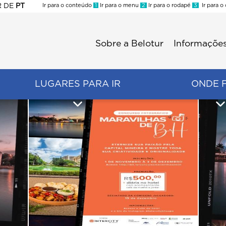
R
DE
PT
Ir para o conteúdo
1
Ir para o menu
2
Ir para o rodapé
3
Ir para o
ES
Sobre a Belotur
Informações
Menu
second
LUGARES PARA IR
ONDE 