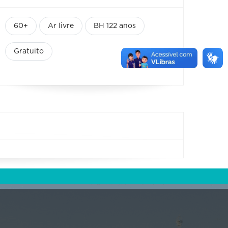
60+
Ar livre
BH 122 anos
Gratuito