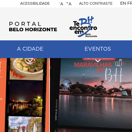
-
+
EN
F
ACESSIBILIDADE
ALTO CONTRASTE
A
A
PORTAL
BELO
HORIZONTE
A CIDADE
EVENTOS
ação
pal