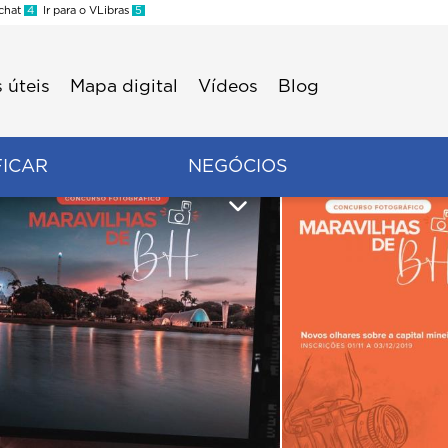
 chat
4
Ir para o VLibras
5
 úteis
Mapa digital
Vídeos
Blog
FICAR
NEGÓCIOS