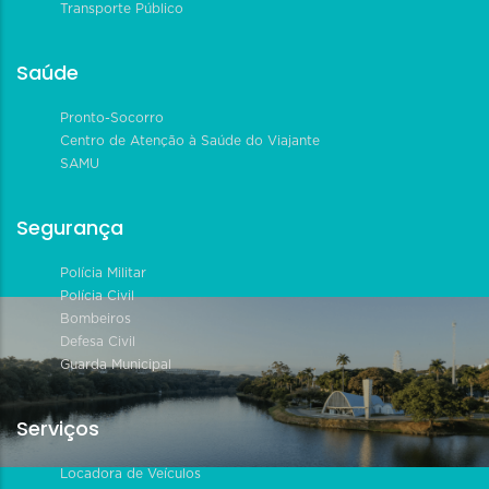
Transporte Público
Saúde
Pronto-Socorro
Centro de Atenção à Saúde do Viajante
SAMU
Segurança
Polícia Militar
Polícia Civil
Bombeiros
Defesa Civil
Guarda Municipal
Serviços
Locadora de Veículos