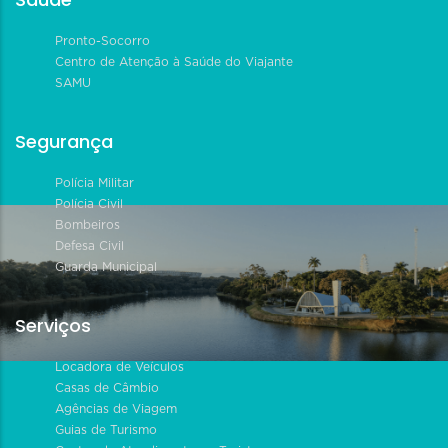
Pronto-Socorro
Centro de Atenção à Saúde do Viajante
SAMU
Segurança
Polícia Militar
Polícia Civil
Bombeiros
Defesa Civil
Guarda Municipal
Serviços
Locadora de Veículos
Casas de Câmbio
Agências de Viagem
Guias de Turismo