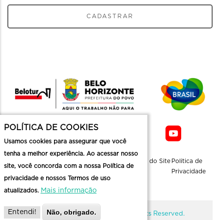
CADASTRAR
POLÍTICA DE COOKIES
Usamos cookies para assegurar que você
tenha a melhor experiência. Ao acessar nosso
Sobre a
Contato
Informaçoes
Mapa do Site
Politica de
site, você concorda com a nossa Política de
Belotur
Üteis
Privacidade
privacidade e nossos Termos de uso
Mais informação
atualizados.
Não, obrigado.
Entendi!
@ Copyright Belotur 2026. All Rights Reserved.