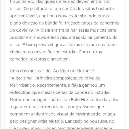
trabalhando, das quais umas dez devem entrar no
disco. O resultado foi um cartão de visitas bastante
apresentável”, continua Novaes, lembrando que o
plano de ação da banda foi traçado antes da pandemia
do Covid 19. “A ideia era trabalhar essas músicas para
circular em shows e festivais, antes do lançamento do
disco. É bem provável que as faixas estejam no álbum
cheio, mas em versões de estúdio. Com outras
camadas, texturas e arranjos”.
Uma das músicas de “Ao Vivo no Motor” é
“Algoritmo”, primeira composição coletiva da
Marimbando. Recentemente, a faixa ganhou um
videoclipe, que mescla cenas da banda no Estúdio
Motor com imagens aéreas de Belo Horizonte durante
a quarentena, entrecortadas por grafismos que
compõem a identidade visual da Marimbando, criada
pelo designer Átila Milanio. Lançado no YouTube, no
dia 13 de junho, o vídeo tem direção-geral, edição e