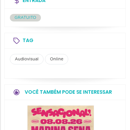
ENTRADA
GRATUITO
TAG
Audiovisual
Online
VOCÊ TAMBÉM PODE SE INTERESSAR
Show: 
Handel