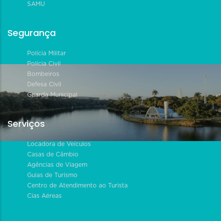
SAMU
Segurança
Polícia Militar
Polícia Civil
Bombeiros
Defesa Civil
Guarda Municipal
Serviços
Locadora de Veículos
Casas de Câmbio
Agências de Viagem
Guias de Turismo
Centro de Atendimento ao Turista
Cias Aéreas