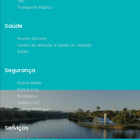
Táxi
Transporte Público
Saúde
Pronto-Socorro
Centro de Atenção à Saúde do Viajante
SAMU
Segurança
Polícia Militar
Polícia Civil
Bombeiros
Defesa Civil
Guarda Municipal
Serviços