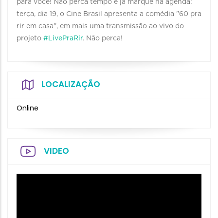
para você! Não perca tempo e já marque na agenda:
terça, dia 19, o Cine Brasil apresenta a comédia "60 pra
rir em casa", em mais uma transmissão ao vivo do
projeto
#LivePraRir
. Não perca!
LOCALIZAÇÃO
Online
VIDEO