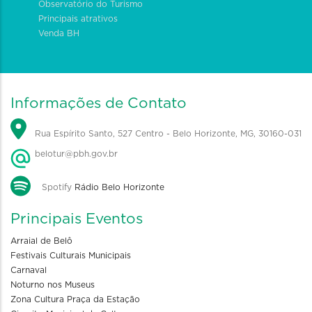
Observatório do Turismo
Principais atrativos
Venda BH
Informações de Contato
Rua Espírito Santo, 527 Centro - Belo Horizonte, MG, 30160-031
belotur@pbh.gov.br
Spotify
Rádio Belo Horizonte
Principais Eventos
Arraial de Belô
Festivais Culturais Municipais
Carnaval
Noturno nos Museus
Zona Cultura Praça da Estação