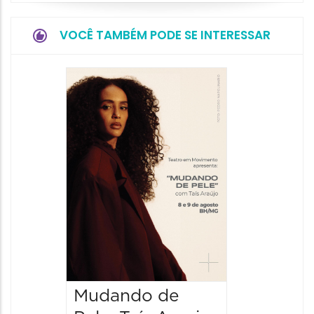
VOCÊ TAMBÉM PODE SE INTERESSAR
Espetá
Filho 
08/08/20
08/08/202
19:00 às 
Mudando de