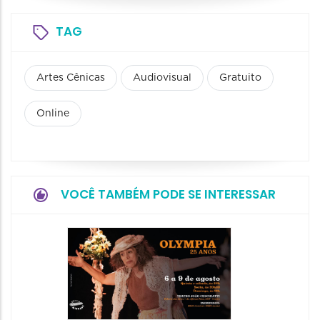
TAG
Artes Cênicas
Audiovisual
Gratuito
Online
VOCÊ TAMBÉM PODE SE INTERESSAR
Espetá
Farewe
06/08/20
06/08/202