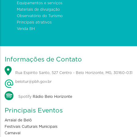
Equipamentos e serviços
Materiais de divulgação
Observatório do Turismo
Principais atrativos
Venda BH
Informações de Contato
Rua Espírito Santo, 527 Centro - Belo Horizonte, MG, 30160-031
belotur@pbh.gov.br
Spotify
Rádio Belo Horizonte
Principais Eventos
Arraial de Belô
Festivais Culturais Municipais
Carnaval