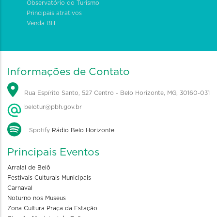
Observatório do Turismo
Principais atrativos
Venda BH
Informações de Contato
Rua Espírito Santo, 527 Centro - Belo Horizonte, MG, 30160-031
belotur@pbh.gov.br
Spotify
Rádio Belo Horizonte
Principais Eventos
Arraial de Belô
Festivais Culturais Municipais
Carnaval
Noturno nos Museus
Zona Cultura Praça da Estação