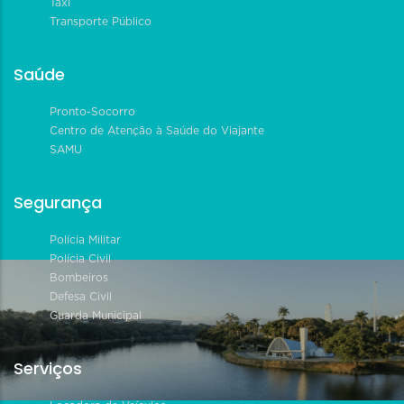
Táxi
Transporte Público
Saúde
Pronto-Socorro
Centro de Atenção à Saúde do Viajante
SAMU
Segurança
Polícia Militar
Polícia Civil
Bombeiros
Defesa Civil
Guarda Municipal
Serviços