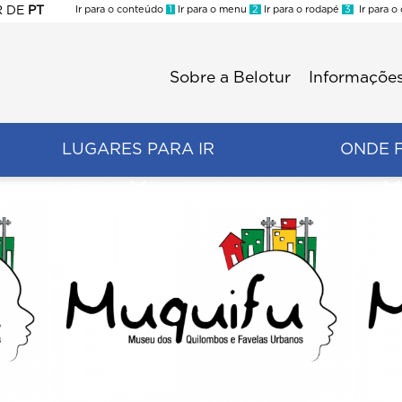
R
DE
PT
Ir para o conteúdo
1
Ir para o menu
2
Ir para o rodapé
3
Ir para o
ES
Sobre a Belotur
Informações
Menu
second
LUGARES PARA IR
ONDE 