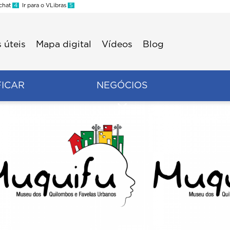
 chat
4
Ir para o VLibras
5
 úteis
Mapa digital
Vídeos
Blog
FICAR
NEGÓCIOS