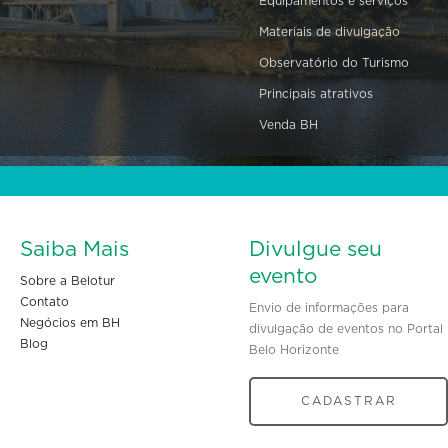
Equipamentos e serviços
Materiais de divulgação
Observatório do Turismo
Principais atrativos
Venda BH
Saiba Mais
Divulgue seu
evento
Sobre a Belotur
Contato
Envio de informações para
Negócios em BH
divulgação de eventos no Portal
Blog
Belo Horizonte
CADASTRAR