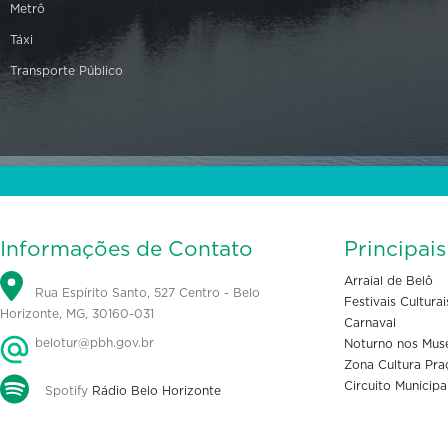
Metrô
Táxi
Transporte Público
Informações de Contato
Principai
Arraial de Belô
Rua Espírito Santo, 527 Centro - Belo
Festivais Culturai
Horizonte, MG, 30160-031
Carnaval
belotur@pbh.gov.br
Noturno nos Mus
Zona Cultura Pra
Circuito Municipa
Spotify
Rádio Belo Horizonte