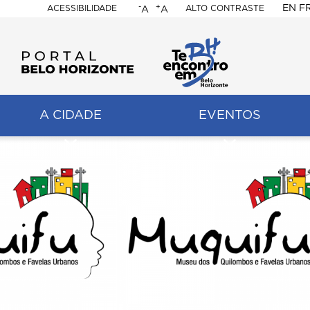
-
+
EN
F
ACESSIBILIDADE
ALTO CONTRASTE
A
A
PORTAL
BELO
HORIZONTE
A CIDADE
EVENTOS
ação
pal