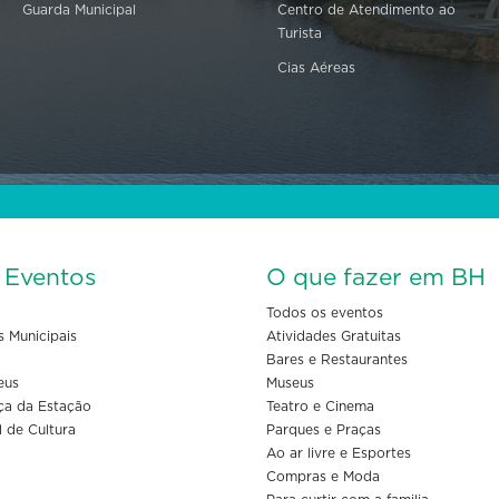
Guarda Municipal
Centro de Atendimento ao
Turista
Cias Aéreas
s Eventos
O que fazer em BH
Todos os eventos
s Municipais
Atividades Gratuitas
Bares e Restaurantes
eus
Museus
ça da Estação
Teatro e Cinema
l de Cultura
Parques e Praças
Ao ar livre e Esportes
Compras e Moda