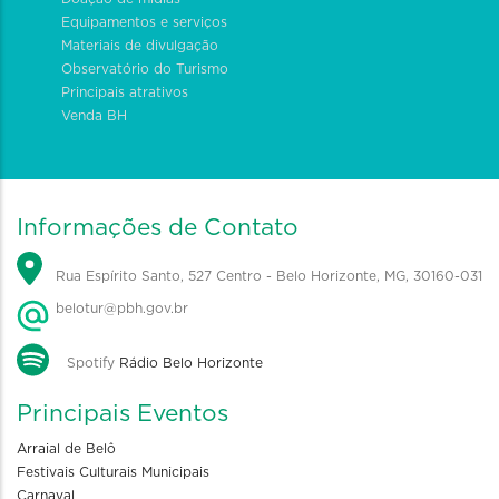
Equipamentos e serviços
Materiais de divulgação
Observatório do Turismo
Principais atrativos
Venda BH
Informações de Contato
Rua Espírito Santo, 527 Centro - Belo Horizonte, MG, 30160-031
belotur@pbh.gov.br
Spotify
Rádio Belo Horizonte
Principais Eventos
Arraial de Belô
Festivais Culturais Municipais
Carnaval