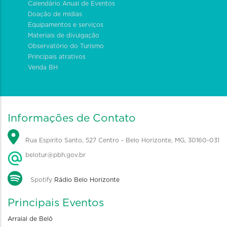
Calendário Anual de Eventos
Doação de mídias
Equipamentos e serviços
Materiais de divulgação
Observatório do Turismo
Principais atrativos
Venda BH
Informações de Contato
Rua Espírito Santo, 527 Centro - Belo Horizonte, MG, 30160-031
belotur@pbh.gov.br
Spotify
Rádio Belo Horizonte
Principais Eventos
Arraial de Belô