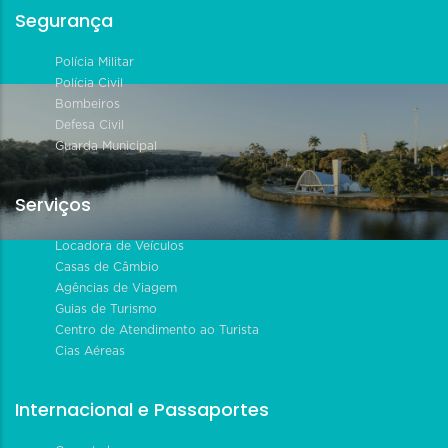
Segurança
Polícia Militar
Polícia Civil
Bombeiros
Defesa Civil
Guarda Municipal
Serviços
Locadora de Veículos
Casas de Câmbio
Agências de Viagem
Guias de Turismo
Centro de Atendimento ao Turista
Cias Aéreas
Internacional e Passaportes