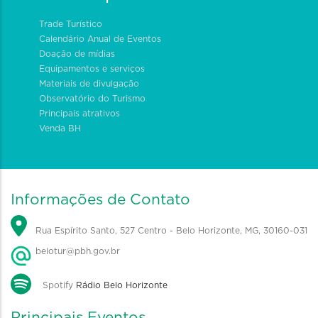
Trade Turístico
Calendário Anual de Eventos
Doação de mídias
Equipamentos e serviços
Materiais de divulgação
Observatório do Turismo
Principais atrativos
Venda BH
Informações de Contato
Rua Espírito Santo, 527 Centro - Belo Horizonte, MG, 30160-031
belotur@pbh.gov.br
Spotify
Rádio Belo Horizonte
Principais Eventos