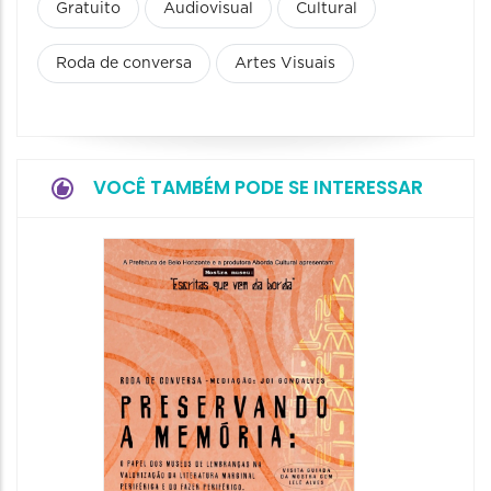
Gratuito
Audiovisual
Cultural
Roda de conversa
Artes Visuais
VOCÊ TAMBÉM PODE SE INTERESSAR
Festa
Italian
2026
08/08/20
08/08/202
11:00 às 