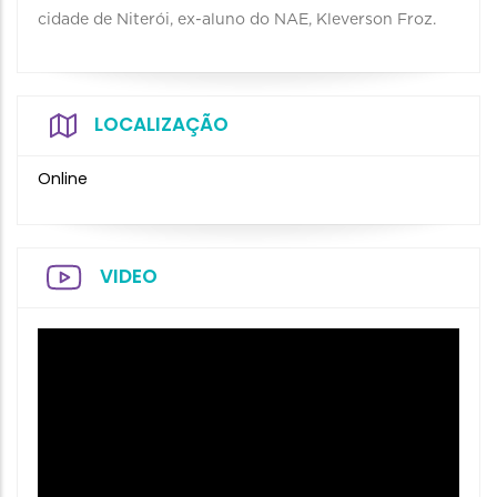
cidade de Niterói, ex-aluno do NAE, Kleverson Froz.
LOCALIZAÇÃO
Online
VIDEO