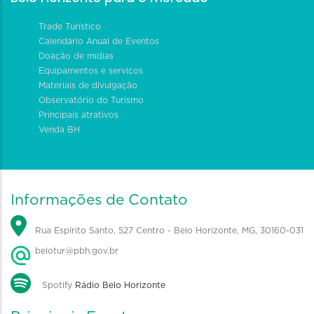
Trade Turístico
Calendário Anual de Eventos
Doação de mídias
Equipamentos e serviços
Materiais de divulgação
Observatório do Turismo
Principais atrativos
Venda BH
Informações de Contato
Rua Espírito Santo, 527 Centro - Belo Horizonte, MG, 30160-031
belotur@pbh.gov.br
Spotify
Rádio Belo Horizonte