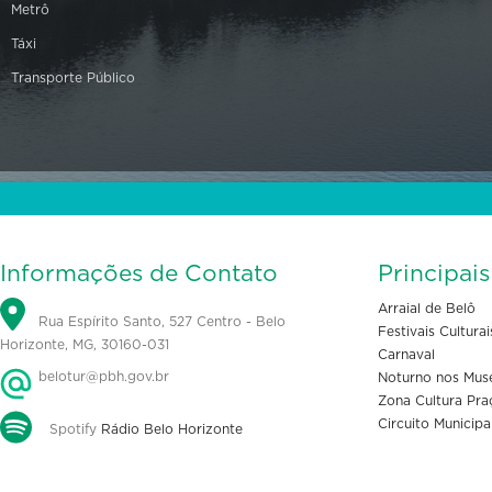
Metrô
Táxi
Transporte Público
Informações de Contato
Principai
Arraial de Belô
Rua Espírito Santo, 527 Centro - Belo
Festivais Culturai
Horizonte, MG, 30160-031
Carnaval
belotur@pbh.gov.br
Noturno nos Mus
Zona Cultura Pra
Circuito Municipa
Spotify
Rádio Belo Horizonte