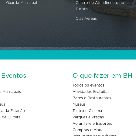
Guarda Municipal
Centro de Atendimento ao
Turista
Cias Aéreas
s Eventos
O que fazer em BH
Todos os eventos
s Municipais
Atividades Gratuitas
Bares e Restaurantes
eus
Museus
ça da Estação
Teatro e Cinema
l de Cultura
Parques e Praças
Ao ar livre e Esportes
Compras e Moda