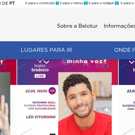
R
DE
PT
Ir para o conteúdo
1
Ir para o menu
2
Ir para o rodapé
3
Ir para o
ES
Sobre a Belotur
Informações
Menu
second
LUGARES PARA IR
ONDE 