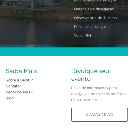
Equipamentos e serviços
Materiais de divulgação
Observatório do Turismo
Principais atrativos
Venda BH
Saiba Mais
Divulgue seu
evento
Sobre a Belotur
Contato
Envio de informações para
Negócios em BH
divulgação de eventos no Portal
Blog
Belo Horizonte
CADASTRAR