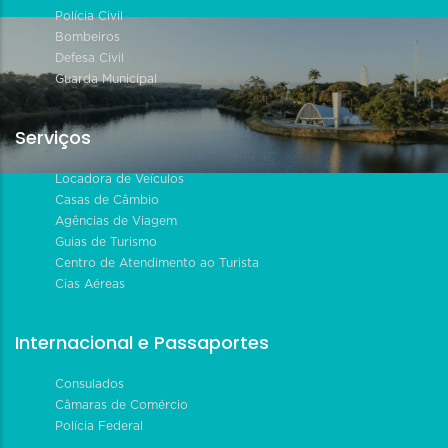
Polícia Civil
Bombeiros
Defesa Civil
Guarda Municipal
Serviços
Locadora de Veículos
Casas de Câmbio
Agências de Viagem
Guias de Turismo
Centro de Atendimento ao Turista
Cias Aéreas
Internacional e Passaportes
Consulados
Câmaras de Comércio
Polícia Federal