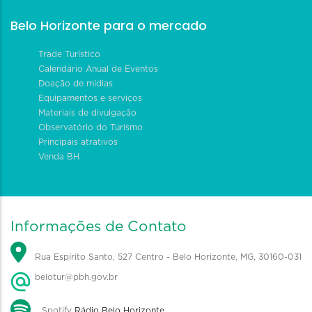
Belo Horizonte para o mercado
Trade Turístico
Calendário Anual de Eventos
Doação de mídias
Equipamentos e serviços
Materiais de divulgação
Observatório do Turismo
Principais atrativos
Venda BH
Informações de Contato
Rua Espírito Santo, 527 Centro - Belo Horizonte, MG, 30160-031
belotur@pbh.gov.br
Spotify
Rádio Belo Horizonte