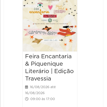
Narraç
Históri
20/08/20
20/08/202
10:00 às
Feira Encantaria
& Piquenique
Literário | Edição
Travessia
16/08/2026 até
16/08/2026
09:00 às 17:00