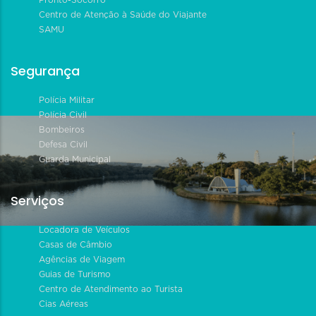
Centro de Atenção à Saúde do Viajante
SAMU
Segurança
Polícia Militar
Polícia Civil
Bombeiros
Defesa Civil
Guarda Municipal
Serviços
Locadora de Veículos
Casas de Câmbio
Agências de Viagem
Guias de Turismo
Centro de Atendimento ao Turista
Cias Aéreas