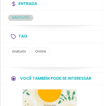
ENTRADA
GRATUITO
TAG
Gratuito
Online
VOCÊ TAMBÉM PODE SE INTERESSAR
3ª Mos
Uma V