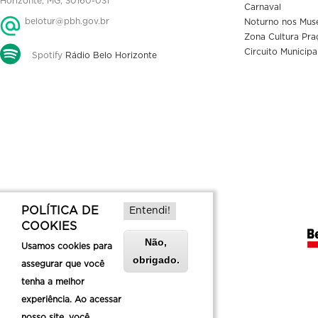
Horizonte, MG, 30160-031
Carnaval
belotur@pbh.gov.br
Noturno nos Mus
Zona Cultura Pra
Circuito Municipa
Spotify
Rádio Belo Horizonte
POLÍTICA DE
Entendi!
COOKIES
Não,
Usamos cookies para
obrigado.
assegurar que você
tenha a melhor
experiência. Ao acessar
nosso site, você