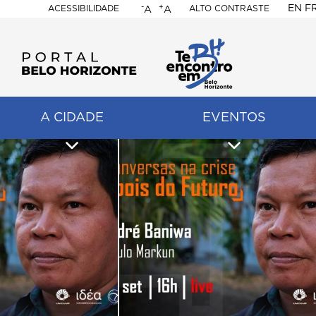
-
+
EN
F
ACESSIBILIDADE
ALTO CONTRASTE
A
A
PORTAL
BELO
HORIZONTE
A CIDADE
EVENTOS
ação
pal