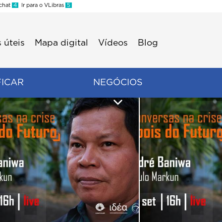
 chat
4
Ir para o VLibras
5
 úteis
Mapa digital
Vídeos
Blog
FICAR
NEGÓCIOS