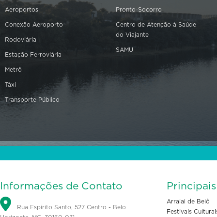
Aeroportos
Pronto-Socorro
Conexão Aeroporto
Centro de Atenção à Saúde
do Viajante
Rodoviária
SAMU
Estação Ferroviária
Metrô
Táxi
Transporte Público
Informações de Contato
Principai
Arraial de Belô
Rua Espírito Santo, 527 Centro - Belo
Festivais Culturai