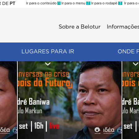
R
DE
PT
Ir para o conteúdo
1
Ir para o menu
2
Ir para o rodapé
3
Ir para o
ES
Sobre a Belotur
Informações
Menu
second
LUGARES PARA IR
ONDE 