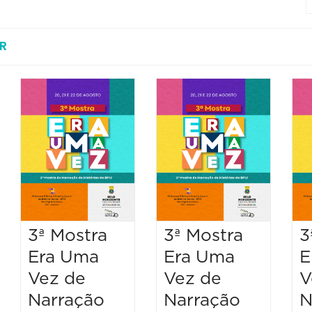
R
3ª Mostra
3ª Mostra
3
Era Uma
Era Uma
E
Vez de
Vez de
V
Narração
Narração
N