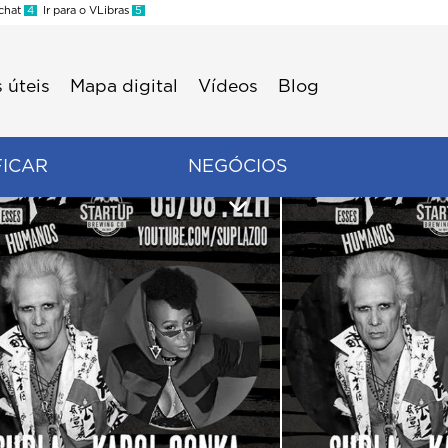
 chat
4
Ir para o VLibras
5
 úteis
Mapa digital
Vídeos
Blog
FICAR
NEGÓCIOS