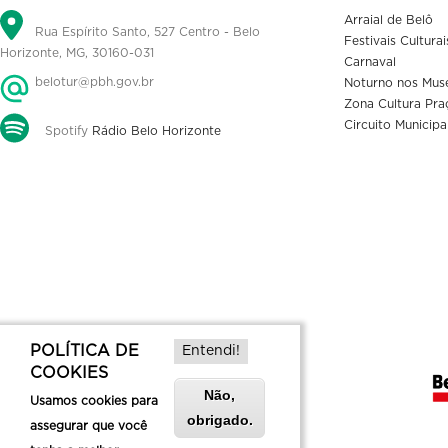
Arraial de Belô
Rua Espírito Santo, 527 Centro - Belo
Festivais Culturai
Horizonte, MG, 30160-031
Carnaval
belotur@pbh.gov.br
Noturno nos Mus
Zona Cultura Pra
Circuito Municipa
Spotify
Rádio Belo Horizonte
POLÍTICA DE
Entendi!
COOKIES
Não,
Usamos cookies para
obrigado.
assegurar que você