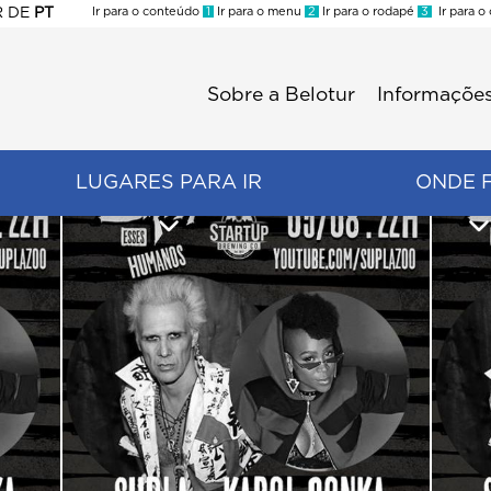
R
DE
PT
Ir para o conteúdo
1
Ir para o menu
2
Ir para o rodapé
3
Ir para o
ES
Sobre a Belotur
Informações
Menu
second
LUGARES PARA IR
ONDE 