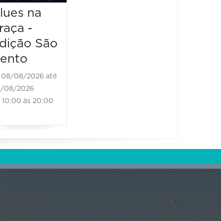
13:00 à
Brass Band
lues na
raça -
08/08/2026 até
08/08/2026
dição São
11:00 às 18:00
ento
08/08/2026 até
/08/2026
10:00 às 20:00