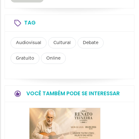
TAG
Audiovisual
Cultural
Debate
Gratuito
Online
VOCÊ TAMBÉM PODE SE INTERESSAR
Show:
Falasch
Tour"