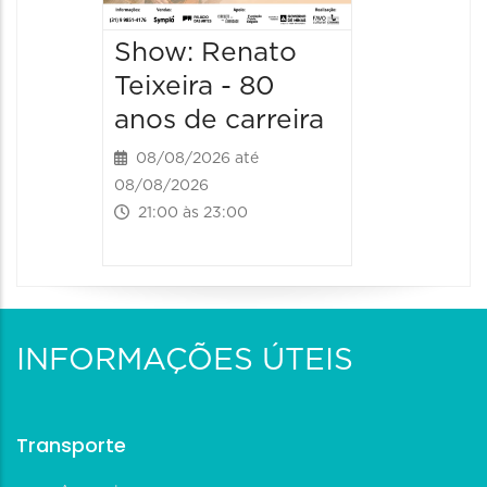
08/08/20
Show: Renato
08/08/202
21:00 às 
Teixeira - 80
anos de carreira
08/08/2026 até
08/08/2026
21:00 às 23:00
INFORMAÇÕES ÚTEIS
Transporte