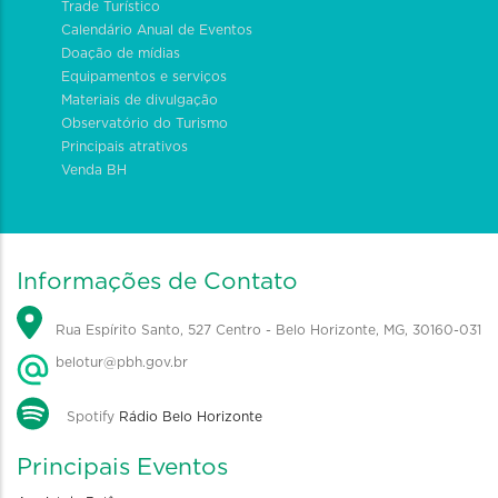
Trade Turístico
Calendário Anual de Eventos
Doação de mídias
Equipamentos e serviços
Materiais de divulgação
Observatório do Turismo
Principais atrativos
Venda BH
Informações de Contato
Rua Espírito Santo, 527 Centro - Belo Horizonte, MG, 30160-031
belotur@pbh.gov.br
Spotify
Rádio Belo Horizonte
Principais Eventos