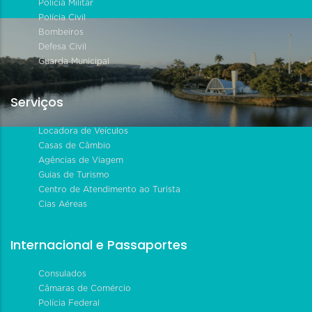
Polícia Militar
Polícia Civil
Bombeiros
Defesa Civil
Guarda Municipal
Serviços
Locadora de Veículos
Casas de Câmbio
Agências de Viagem
Guias de Turismo
Centro de Atendimento ao Turista
Cias Aéreas
Internacional e Passaportes
Consulados
Câmaras de Comércio
Polícia Federal