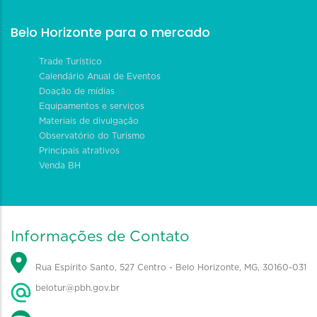
Belo Horizonte para o mercado
Trade Turístico
Calendário Anual de Eventos
Doação de mídias
Equipamentos e serviços
Materiais de divulgação
Observatório do Turismo
Principais atrativos
Venda BH
Informações de Contato
Rua Espírito Santo, 527 Centro - Belo Horizonte, MG, 30160-031
belotur@pbh.gov.br