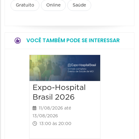
Gratuito
Online
Saúde
VOCÊ TAMBÉM PODE SE INTERESSAR
9° BH 
Summi
13/08/20
Expo-Hospital
15/08/2026
Brasil 2026
00:00 às
11/08/2026 até
13/08/2026
13:00 às 20:00