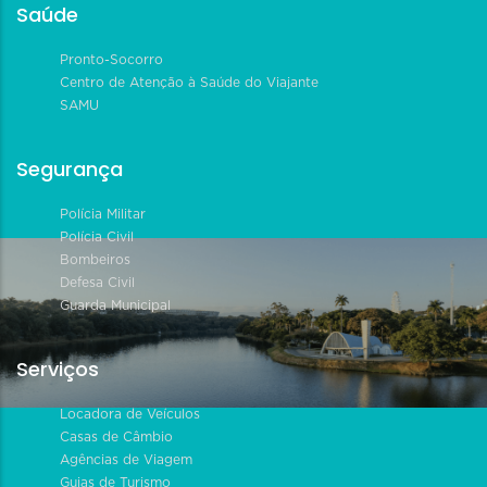
Saúde
Pronto-Socorro
Centro de Atenção à Saúde do Viajante
SAMU
Segurança
Polícia Militar
Polícia Civil
Bombeiros
Defesa Civil
Guarda Municipal
Serviços
Locadora de Veículos
Casas de Câmbio
Agências de Viagem
Guias de Turismo