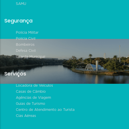
SAMU
Segurança
Polícia Militar
Polícia Civil
Bombeiros
Defesa Civil
Guarda Municipal
Serviços
Locadora de Veículos
Casas de Câmbio
Agências de Viagem
Guias de Turismo
Centro de Atendimento ao Turista
Cias Aéreas