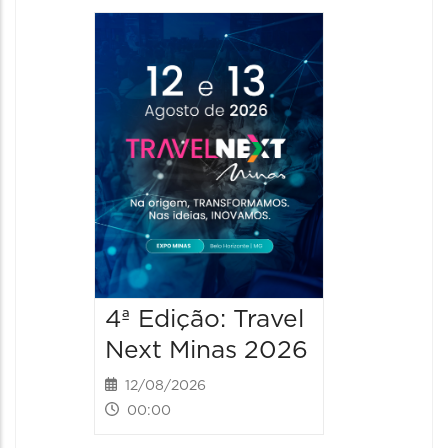
4ª Edição: Travel
4ª Ediç
Next Minas 2026
Next M
12/08/2026
13/08/2
00:00
00:00