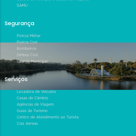
SAMU
Segurança
Polícia Militar
Polícia Civil
Bombeiros
Defesa Civil
Guarda Municipal
Serviços
Locadora de Veículos
Casas de Câmbio
Agências de Viagem
Guias de Turismo
Centro de Atendimento ao Turista
Cias Aéreas