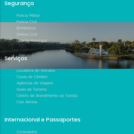
Segurança
Polícia Militar
Polícia Civil
Bombeiros
Defesa Civil
Guarda Municipal
Serviços
Locadora de Veículos
Casas de Câmbio
Agências de Viagem
Guias de Turismo
Centro de Atendimento ao Turista
Cias Aéreas
Internacional e Passaportes
Consulados