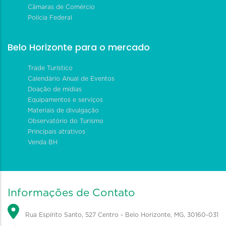
Câmaras de Comércio
Polícia Federal
Belo Horizonte para o mercado
Trade Turístico
Calendário Anual de Eventos
Doação de mídias
Equipamentos e serviços
Materiais de divulgação
Observatório do Turismo
Principais atrativos
Venda BH
Informações de Contato
Rua Espírito Santo, 527 Centro - Belo Horizonte, MG, 30160-031