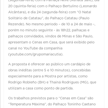
(segunda-feira) com a Palhaça Neve (Renata Safe), dia
20 (quinta-feria) com o Palhaço Bertulino (Leonardo
Alcântara), e dia 24 (segunda-feira) com “O Natal
Solitário de Catatau”, do Palhaço Catatau (Paulo
Rezende). No mesmo período – de 10 a 24 de maio -,
porém no minuto seguinte - às 18h22, palhaças e
palhaços convidados, vindos de Minas e São Paulo,
apresentam o Cenas em Casa, que será exibido pelo
canal no YouTube da companhia
(youtube.com/grupomariacutia).
A proposta é oferecer ao público um cardápio de
obras inéditas (entre 5 e 10 minutos), concebidas
especialmente para a Mostra por artistas, como
Rodrigo Robleño (BH) e Thainá Rodrigues (MG), que
utilizam a casa como ponto de partida.
Os trabalhos previstos para o “Cenas em Casa” são
“Temperatura Máxima”, do Palhaço Toninho Caetano