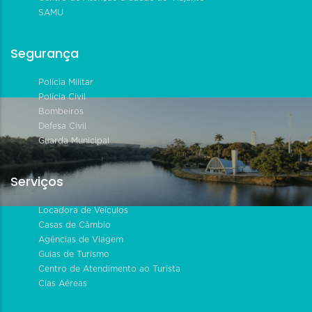
SAMU
Segurança
Polícia Militar
Polícia Civil
Bombeiros
Defesa Civil
Guarda Municipal
Serviços
Locadora de Veículos
Casas de Câmbio
Agências de Viagem
Guias de Turismo
Centro de Atendimento ao Turista
Cias Aéreas