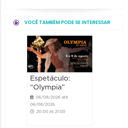
VOCÊ TAMBÉM PODE SE INTERESSAR
Espetá
Farewe
06/08/20
06/08/202
20:00 às
Espetáculo:
“Olympia”
06/08/2026 até
06/08/2026
20:00 às 21:00