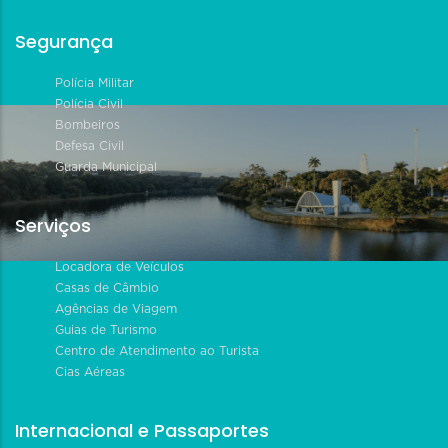
Segurança
Polícia Militar
Polícia Civil
Bombeiros
Defesa Civil
Guarda Municipal
Serviços
Locadora de Veículos
Casas de Câmbio
Agências de Viagem
Guias de Turismo
Centro de Atendimento ao Turista
Cias Aéreas
Internacional e Passaportes