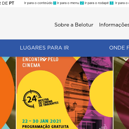
R
DE
PT
Ir para o conteúdo
1
Ir para o menu
2
Ir para o rodapé
3
Ir para o
ES
Sobre a Belotur
Informações
Menu
second
LUGARES PARA IR
ONDE 