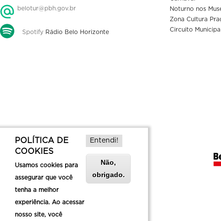
belotur@pbh.gov.br
Noturno nos Mus
Zona Cultura Pra
Circuito Municipa
Spotify
Rádio Belo Horizonte
POLÍTICA DE
Entendi!
COOKIES
Não,
Usamos cookies para
obrigado.
assegurar que você
tenha a melhor
experiência. Ao acessar
nosso site, você