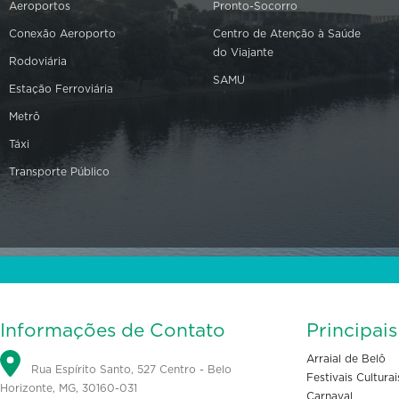
Aeroportos
Pronto-Socorro
Conexão Aeroporto
Centro de Atenção à Saúde
do Viajante
Rodoviária
SAMU
Estação Ferroviária
Metrô
Táxi
Transporte Público
Informações de Contato
Principai
Arraial de Belô
Rua Espírito Santo, 527 Centro - Belo
Festivais Culturai
Horizonte, MG, 30160-031
Carnaval