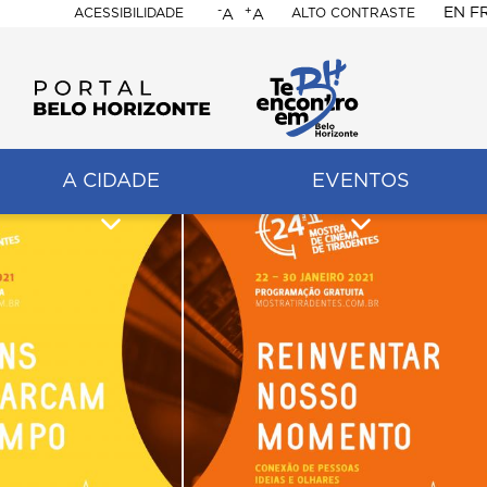
-
+
EN
F
ACESSIBILIDADE
ALTO CONTRASTE
A
A
PORTAL
BELO
HORIZONTE
A CIDADE
EVENTOS
ação
pal