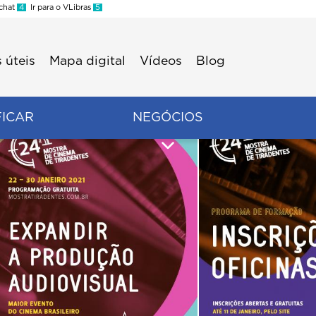
 chat
4
Ir para o VLibras
5
 úteis
Mapa digital
Vídeos
Blog
FICAR
NEGÓCIOS