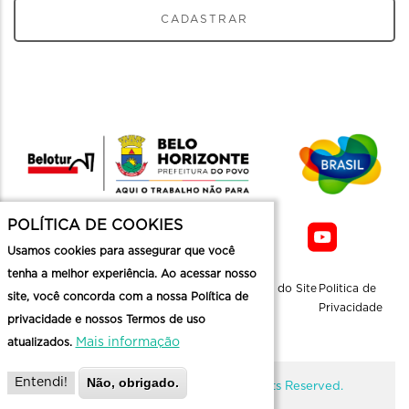
CADASTRAR
POLÍTICA DE COOKIES
Usamos cookies para assegurar que você
tenha a melhor experiência. Ao acessar nosso
Sobre a
Contato
Informaçoes
Mapa do Site
Politica de
site, você concorda com a nossa Política de
Belotur
Üteis
Privacidade
privacidade e nossos Termos de uso
Mais informação
atualizados.
Não, obrigado.
Entendi!
@ Copyright Belotur 2026. All Rights Reserved.