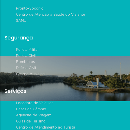
Pronto-Socorro
Centro de Atenção à Saúde do Viajante
SAMU
Segurança
Polícia Militar
Polícia Civil
Bombeiros
Defesa Civil
Guarda Municipal
Serviços
Locadora de Veículos
Casas de Câmbio
Agências de Viagem
Guias de Turismo
Centro de Atendimento ao Turista