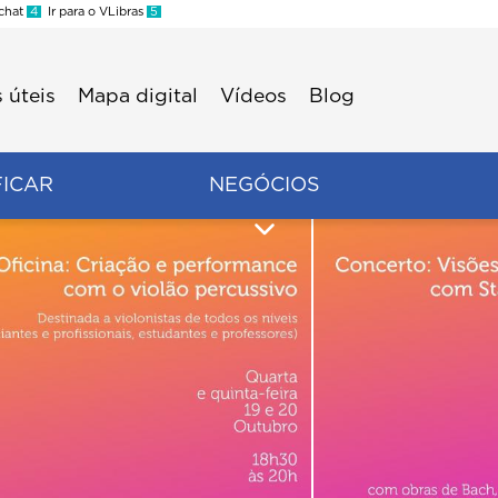
 chat
4
Ir para o VLibras
5
 úteis
Mapa digital
Vídeos
Blog
FICAR
NEGÓCIOS