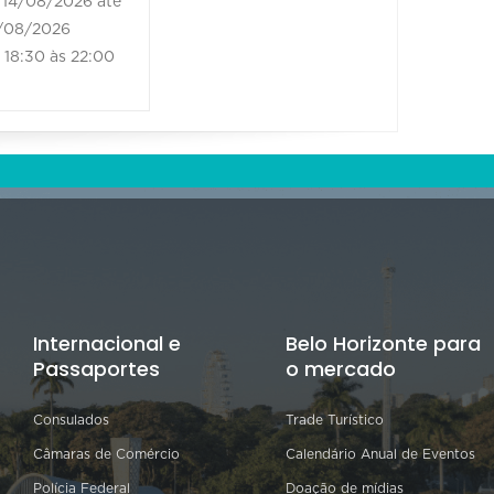
14/08/2026 até
21/08/2
/08/2026
21/08/202
18:30 às 22:00
18:30 às
Internacional e
Belo Horizonte para
Passaportes
o mercado
Consulados
Trade Turístico
Câmaras de Comércio
Calendário Anual de Eventos
Polícia Federal
Doação de mídias