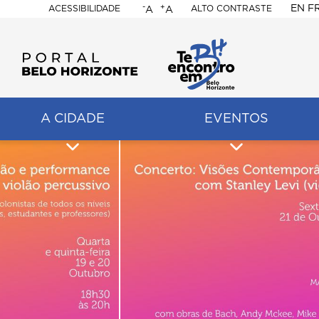
-
+
EN
F
ACESSIBILIDADE
ALTO CONTRASTE
A
A
PORTAL
BELO
HORIZONTE
A CIDADE
EVENTOS
ação
pal