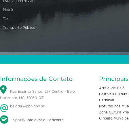
Estação Ferroviária
Metrô
Táxi
Transporte Público
Informações de Contato
Principai
Arraial de Belô
Rua Espírito Santo, 527 Centro - Belo
Festivais Culturai
Horizonte, MG, 30160-031
Carnaval
belotur@pbh.gov.br
Noturno nos Mus
Zona Cultura Pra
Circuito Municipa
Spotify
Rádio Belo Horizonte