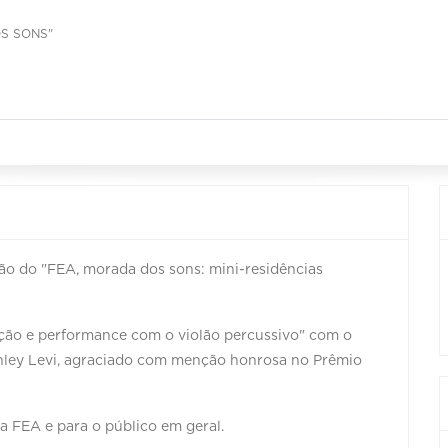
S SONS"
ão do "FEA, morada dos sons: mini-residências
iação e performance com o violão percussivo" com o
anley Levi, agraciado com menção honrosa no Prêmio
da FEA e para o público em geral.