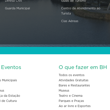
Defesa Civil
Guias de Turismo
Guarda Municipal
Centro de Atendimento ao
Turista
Cias Aéreas
s Eventos
O que fazer em BH
Todos os eventos
s Municipais
Atividades Gratuitas
Bares e Restaurantes
eus
Museus
ça da Estação
Teatro e Cinema
l de Cultura
Parques e Praças
Ao ar livre e Esportes