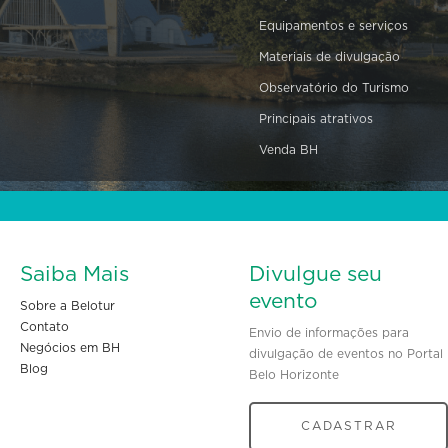
Equipamentos e serviços
Materiais de divulgação
Observatório do Turismo
Principais atrativos
Venda BH
Saiba Mais
Divulgue seu
evento
Sobre a Belotur
Contato
Envio de informações para
Negócios em BH
divulgação de eventos no Portal
Blog
Belo Horizonte
CADASTRAR