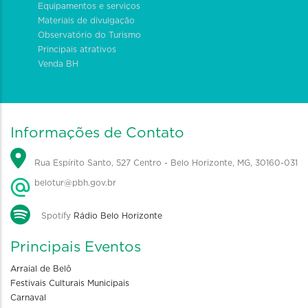
Equipamentos e serviços
Materiais de divulgação
Observatório do Turismo
Principais atrativos
Venda BH
Informações de Contato
Rua Espírito Santo, 527 Centro - Belo Horizonte, MG, 30160-031
belotur@pbh.gov.br
Spotify
Rádio Belo Horizonte
Principais Eventos
Arraial de Belô
Festivais Culturais Municipais
Carnaval