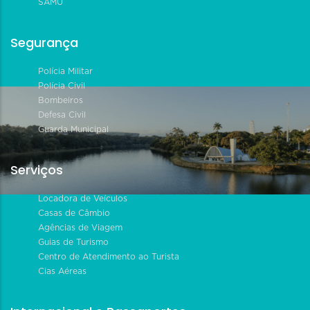
SAMU
Segurança
Polícia Militar
Polícia Civil
Bombeiros
Defesa Civil
Guarda Municipal
Serviços
Locadora de Veículos
Casas de Câmbio
Agências de Viagem
Guias de Turismo
Centro de Atendimento ao Turista
Cias Aéreas