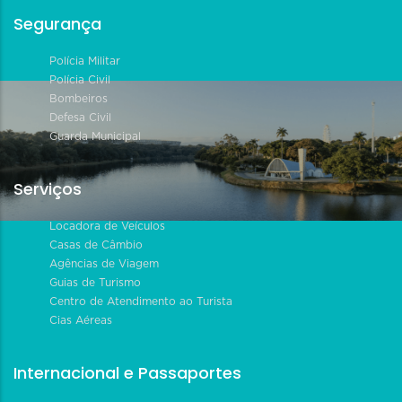
Segurança
Polícia Militar
Polícia Civil
Bombeiros
Defesa Civil
Guarda Municipal
Serviços
Locadora de Veículos
Casas de Câmbio
Agências de Viagem
Guias de Turismo
Centro de Atendimento ao Turista
Cias Aéreas
Internacional e Passaportes