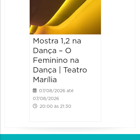
Mostra 1,2 na
Mostra
Dança – O
Dança 
Feminino na
Femini
Dança | Teatro
Dança 
Marília
Marília
07/08/2026 até
08/08/20
07/08/2026
08/08/202
20:00 às 21:30
20:00 às