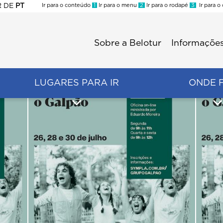
R
DE
PT
Ir para o conteúdo
1
Ir para o menu
2
Ir para o rodapé
3
Ir para o
ES
Sobre a Belotur
Informações
Menu
second
LUGARES PARA IR
ONDE 