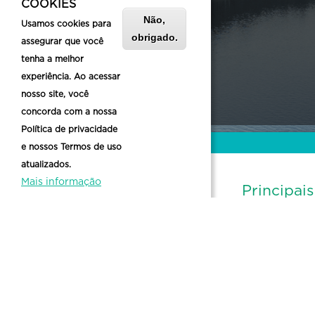
Estação Ferroviária
COOKIES
Não,
Metrô
Usamos cookies para
obrigado.
assegurar que você
Táxi
tenha a melhor
Transporte Público
experiência. Ao acessar
nosso site, você
concorda com a nossa
Política de privacidade
e nossos Termos de uso
atualizados.
Mais informação
Informações de Contato
Principai
Arraial de Belô
Rua Espírito Santo, 527 Centro - Belo
Festivais Culturai
Horizonte, MG, 30160-031
Carnaval
belotur@pbh.gov.br
Noturno nos Mus
Zona Cultura Pra
Circuito Municipa
Spotify
Rádio Belo Horizonte