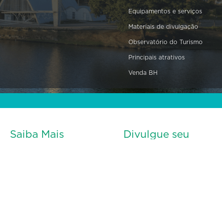
Equipamentos e serviços
Materiais de divulgação
Observatório do Turismo
Principais atrativos
Venda BH
Saiba Mais
Divulgue seu
evento
Sobre a Belotur
Contato
Envio de informações para
Negócios em BH
divulgação de eventos no Portal
Blog
Belo Horizonte
CADASTRAR