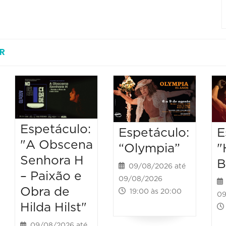
R
Espetáculo:
Espetáculo:
E
"A Obscena
“Olympia”
"
Senhora H
B
09/08/2026 até
– Paixão e
09/08/2026
Obra de
19:00 às 20:00
09
Hilda Hilst"
09/08/2026 até