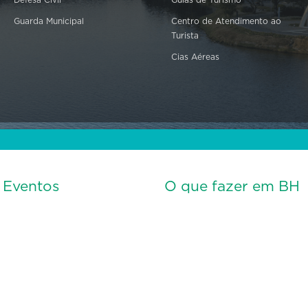
Defesa Civil
Guias de Turismo
Guarda Municipal
Centro de Atendimento ao
Turista
Cias Aéreas
s Eventos
O que fazer em BH
Todos os eventos
s Municipais
Atividades Gratuitas
Bares e Restaurantes
eus
Museus
ça da Estação
Teatro e Cinema
l de Cultura
Parques e Praças
Ao ar livre e Esportes