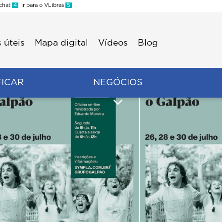
 chat
4
Ir para o VLibras
5
 úteis
Mapa digital
Vídeos
Blog
FICAR
NEGÓCIOS