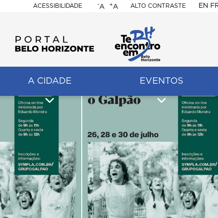
-
+
EN
F
ACESSIBILIDADE
ALTO CONTRASTE
A
A
PORTAL
BELO
HORIZONTE
A CIDADE
EVENTOS
ação
pal