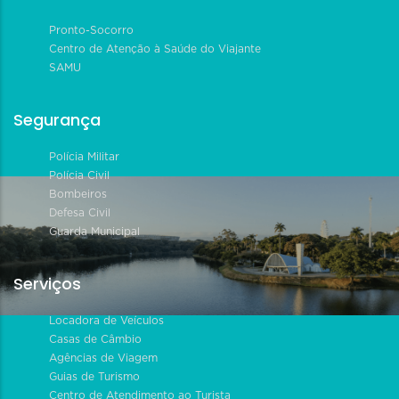
Pronto-Socorro
Centro de Atenção à Saúde do Viajante
SAMU
Segurança
Polícia Militar
Polícia Civil
Bombeiros
Defesa Civil
Guarda Municipal
Serviços
Locadora de Veículos
Casas de Câmbio
Agências de Viagem
Guias de Turismo
Centro de Atendimento ao Turista