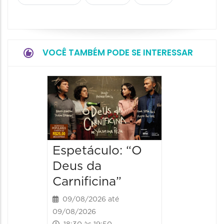
VOCÊ TAMBÉM PODE SE INTERESSAR
Espetá
"Hom
Bomba
09/08/20
09/08/202
Espetáculo: “O
19:00 às
Deus da
Carnificina”
09/08/2026 até
09/08/2026