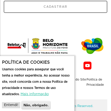
CADASTRAR
POLÍTICA DE COOKIES
Usamos cookies para assegurar que você
tenha a melhor experiência. Ao acessar nosso
Sobre a
Contato
Informaçoes
Mapa do Site
Politica de
site, você concorda com a nossa Política de
Belotur
Üteis
Privacidade
privacidade e nossos Termos de uso
Mais informação
atualizados.
Não, obrigado.
Entendi!
@ Copyright Belotur 2026. All Rights Reserved.